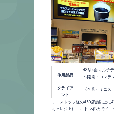
43型4面マルチデ
使用製品
ム開発・コンテ
クライア
〈企業〉ミニス
ント
ミニストップ様の450店舗以上
元々レジ上にコルトン看板でメニ